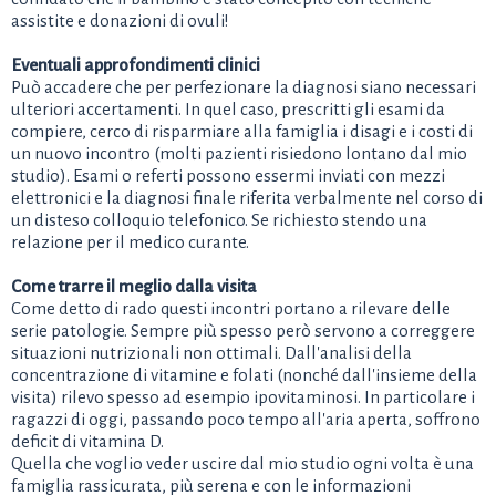
assistite e donazioni di ovuli!
Eventuali approfondimenti clinici
Può accadere che per perfezionare la diagnosi siano necessari
ulteriori accertamenti. In quel caso, prescritti gli esami da
compiere, cerco di risparmiare alla famiglia i disagi e i costi di
un nuovo incontro (molti pazienti risiedono lontano dal mio
studio). Esami o referti possono essermi inviati con mezzi
elettronici e la diagnosi finale riferita verbalmente nel corso di
un disteso colloquio telefonico. Se richiesto stendo una
relazione per il medico curante.
Come trarre il meglio dalla visita
Come detto di rado questi incontri portano a rilevare delle
serie patologie. Sempre più spesso però servono a correggere
situazioni nutrizionali non ottimali. Dall'analisi della
concentrazione di vitamine e folati (nonché dall'insieme della
visita) rilevo spesso ad esempio ipovitaminosi. In particolare i
ragazzi di oggi, passando poco tempo all'aria aperta, soffrono
deficit di vitamina D.
Quella che voglio veder uscire dal mio studio ogni volta è una
famiglia rassicurata, più serena e con le informazioni