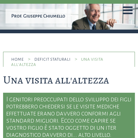
Prof.
Giuseppe Chiumello
home
>
deficit staturali
>
una visita
all'altezza
Una visita all'altezza
I genitori preoccupati dello sviluppo dei figli
potrebbero chiedersi se le visite mediche
effettuate erano davvero conformi agli
standard migliori. Ecco come capire se
vostro figlio è stato oggetto di un iter
diagnostico davvero di... alto livello.