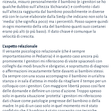
ricevuta, misuro personalmente il bambino (e i genitori se ho
qualche dubbio sull'altezza 'dichiarata') e confronto i dati
sull’altezza raggiunta dal bambino possibilmente in diverse
età con le curve elaborate dalla Siedp che indicano non solo la
'media' (che significa poco) ma i percentili. Posso sapere quindi
in ogni momento della vita del bambino quanti suoi coetanei
erano più alti (o più bassi). Il dato chiave è comunque la
velocità di crescita.
L'aspetto relazionale
Il versante psicologico relazionale (che è sempre
importantissimo in Pediatria) è in questo caso ancora più
prominente. I genitori mi riferiscono di visite spiacevoli con
colleghi dai modi bruschi e sbrigativi, e soprattutto di diagnosi
o affermazioni incautamente fatte davanti ai bambini stessi.
Da sempre con una scusa accompagno il bambino in un'altra
stanza o in sala d'attesa in modo da ritagliare il tempo per un
colloquio con i genitori. Con maggiore libertà posso così fare
delle domande e definire un corso d'azione. Troppo spesso
solo in questa situazione 'protetta' i genitori mi riferiscono
dati chiave come patologie pregresse del bambino o della
madre. In più di un caso solo in quel momento mi è stato
confidato che il bambino è stato concepito con tecniche