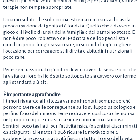
questi il più delle volte fa finta di nulla) e porta a esami, visite e
terapie non sempre appropriate.
Diciamo subito che solo in una estrema minoranza di casi la
preoccupazione dei genitori è fondata. Quello che è davvero in
gioco è il livello di ansia della famiglia e del bambino stesso. E
non è dire poco. L'obiettivo del Pediatra e dello Specialista è
quindi in primo luogo rassicurare, in secondo luogo cogliere
l'occasione per correggere stili di vita e abitudini nutrizionali
poco sane.
Per essere rassicurati i genitori devono avere la sensazione che
la visita cui loro figlio è stato sottoposto sia davvero conforme
agli standard più alti.
È importante approfondire
I timori riguardo all'altezza vanno affrontati sempre perché
possono avere delle conseguenze sullo sviluppo psicologico e
perfino fisico del minore. Temere di avere 'qualcosa che non va'
nel proprio corpo è una sensazione comune ma dannosa.
Sentirsi 'poco tagliati' per l'attività fisica (o sentirsi discriminati
da sciagurati 'allenatori') può ridurre la motivazione a
svolgere la necessaria attività fisica in tutto il corso della vita.