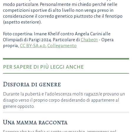
modo particolare. Personalmente mi chiedo perché nelle
competizioni sportive di alto livello non venga preso in
considerazione il corredo genetico piuttosto che il fenotipo
(aspetto esteriore).
Foto copertina: Imane Khelif contro Angela Carini alle
Olimpiadi di Parigi 2024. Particolare di
Chabe01
-
Opera
propria
,
CC BY-SA 4.0
,
Collegamento
per sapere di più leggi anche
Disforia di genere
Durante la pubertà e l’adolescenza molti ragazzi/e provano un
disagio verso il proprio corpo desiderando di appartenere al
genere opposto.
Una mamma racconta
Scoprire che tua figlia si sente un maschio, immergersi nel