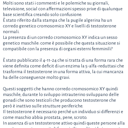
Molti sono stati i commenti e le polemiche su giornali,
televisione, social con affermazioni spesso prive di qualunque
base scientifica creando solo confusione.
È stato riferito dalla stampa che la pugile algerina ha un
corredo genetico cromosomico XY e livelli di testosterone
normali.
La presenza di un corredo cromosomico XY indica un sesso
genetico maschile: come è possibile che questa situazione si
compatibile con la presenza di organi esterni femminili?
È stato pubblicato il 4-11-24 che si tratta di una forma rara che
viene definita come deficit di un enzima la 5-alfa-reduttasi che
trasforma il testosterone in una forma attiva, la cui mancanza
ha delle conseguenze molto gravi.
Questi soggetti che hanno corredo cromosomico XY quindi
maschile, durante lo sviluppo intrauterino sviluppano delle
gonadi che sono testicoli che producono testosterone che
però è inattivo sulle strutture periferiche.
Il testosterone è necessario perché un individuo si differenzi e
come maschio abbia prostata, pene, scroto.
In assenza di un testosterone attivo quindi queste persone alla