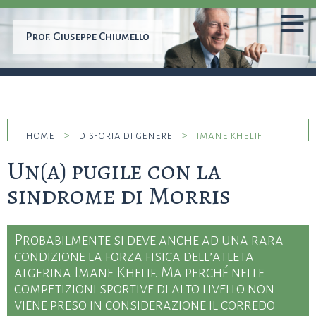
Prof.
Giuseppe Chiumello
home
>
disforia di genere
>
imane khelif
Un(a) pugile con la
sindrome di Morris
Probabilmente si deve anche ad una rara
condizione la forza fisica dell’atleta
algerina Imane Khelif. Ma perché nelle
competizioni sportive di alto livello non
viene preso in considerazione il corredo