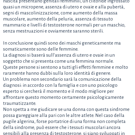
nascita presentano genitali femminili, un clitoride ingrossato
quasi un micropene, assenza di utero e ovaie e alla pubertà,
segni di mascolinizzazione, come aumento della massa
muscolare, aumento della peluria, assenza di tessuto
mammario e livelli di testosterone normali per un maschio,
senza mestruazioni e ovviamente saranno sterili.
In conclusione quindi sono dei maschi geneticamente ma
somaticamente sono delle femmine.
La diagnosi si baserà sull’assenza di utero e ovaie in un
soggetto che si presenta come una femmina normale.
Queste persone si sentono a tutti gli effetti femmine e molto
raramente hanno dubbi sulla loro identità di genere.
Un problema non secondario sarà la comunicazione della
diagnosi: in accordo con la famiglia e con uno psicologo
esperto si cercherà il momento e il modo migliore per
affrontare questo momento certamente psicologicamente
traumatizzante.
Non spetta a me giudicare se una donna con questa sindrome
possa gareggiare alla pari con le altre atlete. Nel caso della
pugile algerina, forse portatrice di una forma non completa
della sindrome, può essere che i tessuti muscolari ancora
sensibili alla presenza di testosterone, si siano sviluppati in